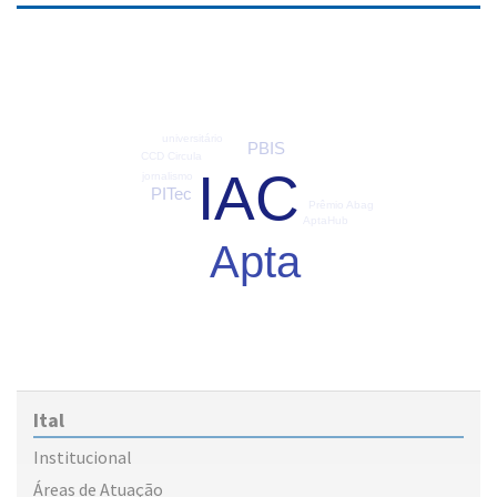
universitário
PBIS
CCD Circula
IAC
jornalismo
PITec
Prêmio Abag
AptaHub
Apta
Ital
Institucional
Áreas de Atuação