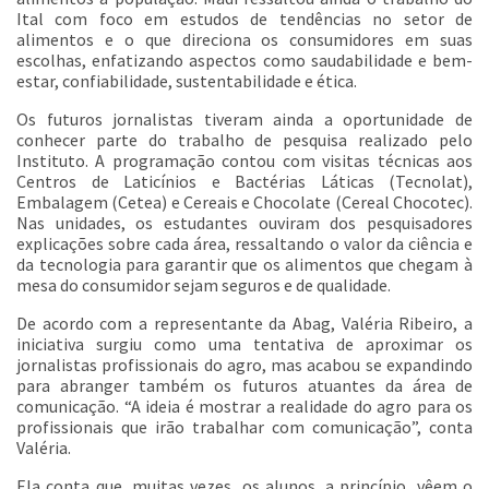
Ital com foco em estudos de tendências no setor de
alimentos e o que direciona os consumidores em suas
escolhas, enfatizando aspectos como saudabilidade e bem-
estar, confiabilidade, sustentabilidade e ética.
Os futuros jornalistas tiveram ainda a oportunidade de
conhecer parte do trabalho de pesquisa realizado pelo
Instituto. A programação contou com visitas técnicas aos
Centros de Laticínios e Bactérias Láticas (Tecnolat),
Embalagem (Cetea) e Cereais e Chocolate (Cereal Chocotec).
Nas unidades, os estudantes ouviram dos pesquisadores
explicações sobre cada área, ressaltando o valor da ciência e
da tecnologia para garantir que os alimentos que chegam à
mesa do consumidor sejam seguros e de qualidade.
De acordo com a representante da Abag, Valéria Ribeiro, a
iniciativa surgiu como uma tentativa de aproximar os
jornalistas profissionais do agro, mas acabou se expandindo
para abranger também os futuros atuantes da área de
comunicação. “A ideia é mostrar a realidade do agro para os
profissionais que irão trabalhar com comunicação”, conta
Valéria.
Ela conta que, muitas vezes, os alunos, a princípio, vêem o