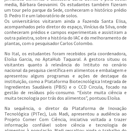
media, Bárbara Geovanini. Os estudantes também fizeram
um tour pelo parque da Sede, conheceram o histórico prédio
D. Pedro II e um laboratório de solos.
Os universitários visitaram ainda a Fazenda Santa Elisa,
acompanhados pelo diretor do espaço, Vinícius da Silva, onde
conheceram prédios e campos experimentais e assistiram a
outra palestra, sobre a história do IAC e do melhoramento de
plantas, com o pesquisador Carlos Colombo.
No Ital, os estudantes foram recebidos pela coordenadora,
Eloísa Garcia, no AptaHub Taquaral. A gestora situou os
visitantes quanto à relevância do Intituto no cenário
nacional da pesquisa científica em alimentos e embalagem e
apresentou alguns programas e ações de destaque da
instituição, como a Plataforma Biotecnológica Integrada de
Ingredientes Saudáveis (PBIS) e o CCD Circula, focado na
gestão de resíduos pós-consumo. “Existe muita ciência e
muita tecnologia por trás dos alimentos”, pontuou Eloísa.
Na sequência, o diretor da Plataforma de Inovação
Tecnológica (PITec), Luis Madi, apresentou a audiência ao
Projeto Comer Com Ciência, iniciativa voltada a trazer
informação confiável sobre ciência e tecnologia de
alimentos à população. Madi ressaltou ainda o trabalho do