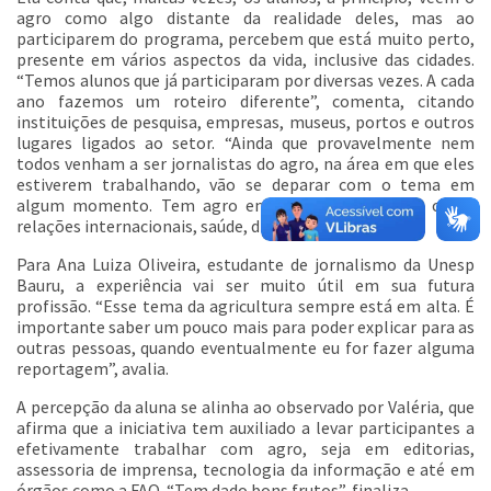
agro como algo distante da realidade deles, mas ao
participarem do programa, percebem que está muito perto,
presente em vários aspectos da vida, inclusive das cidades.
“Temos alunos que já participaram por diversas vezes. A cada
ano fazemos um roteiro diferente”, comenta, citando
instituições de pesquisa, empresas, museus, portos e outros
lugares ligados ao setor. “Ainda que provavelmente nem
todos venham a ser jornalistas do agro, na área em que eles
estiverem trabalhando, vão se deparar com o tema em
algum momento. Tem agro em todas as editorias, como
relações internacionais, saúde, direito...”, exemplifica.
Para Ana Luiza Oliveira, estudante de jornalismo da Unesp
Bauru, a experiência vai ser muito útil em sua futura
profissão. “Esse tema da agricultura sempre está em alta. É
importante saber um pouco mais para poder explicar para as
outras pessoas, quando eventualmente eu for fazer alguma
reportagem”, avalia.
A percepção da aluna se alinha ao observado por Valéria, que
afirma que a iniciativa tem auxiliado a levar participantes a
efetivamente trabalhar com agro, seja em editorias,
assessoria de imprensa, tecnologia da informação e até em
órgãos como a FAO. “Tem dado bons frutos”, finaliza.