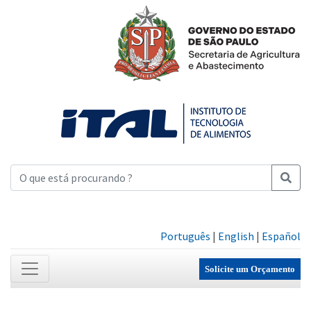
Português
|
English
|
Español
Solicite um Orçamento