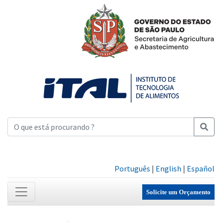
Português
|
English
|
Español
Solicite um Orçamento