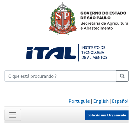
Português
|
English
|
Español
Solicite um Orçamento