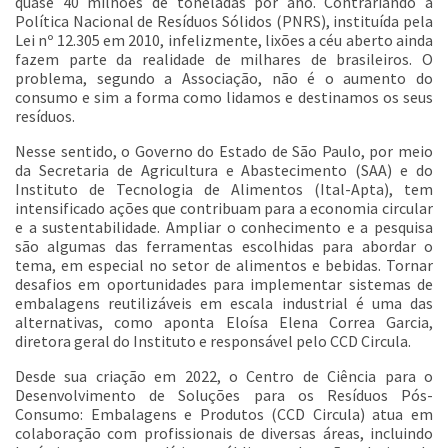
quase 40 milhões de toneladas por ano. Contrariando a
Política Nacional de Resíduos Sólidos (PNRS), instituída pela
Lei nº 12.305 em 2010, infelizmente, lixões a céu aberto ainda
fazem parte da realidade de milhares de brasileiros. O
problema, segundo a Associação, não é o aumento do
consumo e sim a forma como lidamos e destinamos os seus
resíduos.
Nesse sentido, o Governo do Estado de São Paulo, por meio
da Secretaria de Agricultura e Abastecimento (SAA) e do
Instituto de Tecnologia de Alimentos (Ital-Apta), tem
intensificado ações que contribuam para a economia circular
e a sustentabilidade. Ampliar o conhecimento e a pesquisa
são algumas das ferramentas escolhidas para abordar o
tema, em especial no setor de alimentos e bebidas. Tornar
desafios em oportunidades para implementar sistemas de
embalagens reutilizáveis em escala industrial é uma das
alternativas, como aponta Eloísa Elena Correa Garcia,
diretora geral do Instituto e responsável pelo CCD Circula.
Desde sua criação em 2022, o Centro de Ciência para o
Desenvolvimento de Soluções para os Resíduos Pós-
Consumo: Embalagens e Produtos (CCD Circula) atua em
colaboração com profissionais de diversas áreas, incluindo