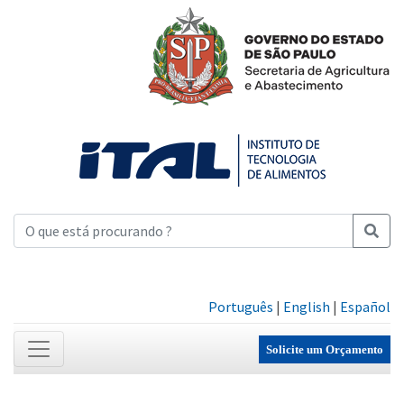
Português
|
English
|
Español
Solicite um Orçamento