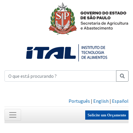
Português
|
English
|
Español
Solicite um Orçamento