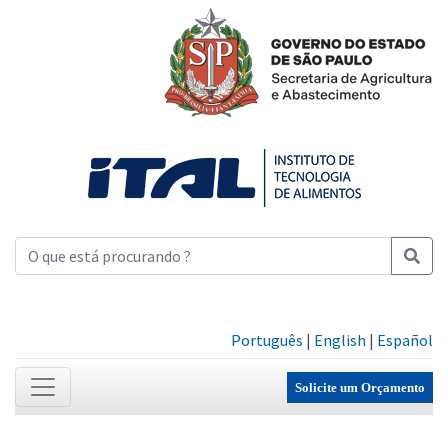
Português
|
English
|
Español
Solicite um Orçamento