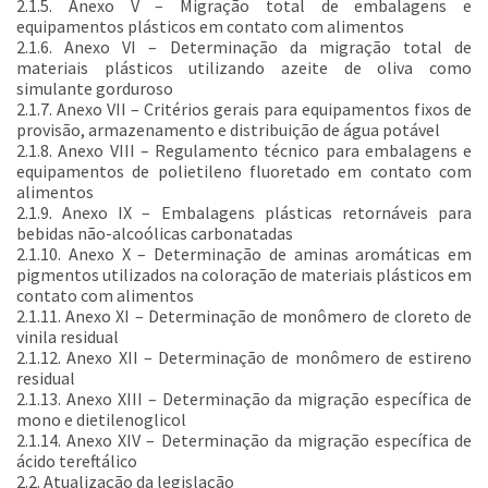
2.1.5. Anexo V – Migração total de embalagens e
equipamentos plásticos em contato com alimentos
2.1.6. Anexo VI – Determinação da migração total de
materiais plásticos utilizando azeite de oliva como
simulante gorduroso
2.1.7. Anexo VII – Critérios gerais para equipamentos fixos de
provisão, armazenamento e distribuição de água potável
2.1.8. Anexo VIII – Regulamento técnico para embalagens e
equipamentos de polietileno fluoretado em contato com
alimentos
2.1.9. Anexo IX – Embalagens plásticas retornáveis para
bebidas não-alcoólicas carbonatadas
2.1.10. Anexo X – Determinação de aminas aromáticas em
pigmentos utilizados na coloração de materiais plásticos em
contato com alimentos
2.1.11. Anexo XI – Determinação de monômero de cloreto de
vinila residual
2.1.12. Anexo XII – Determinação de monômero de estireno
residual
2.1.13. Anexo XIII – Determinação da migração específica de
mono e dietilenoglicol
2.1.14. Anexo XIV – Determinação da migração específica de
ácido tereftálico
2.2. Atualização da legislação