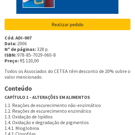
Realizar pedido
Cód. ADI-007
Data:
2006
Nº de páginas:
328 p.
ISBN:
978-85-7029-060-8
Preço:
R$ 120,00
Todos os Associados do CETEA têm desconto de 20% sobre o
valor mencionado.
Conteúdo
CAPÍTULO 1 - ALTERAÇÕES EM ALIMENTOS
1.1. Reações de escurecimento não-enzimático
1.2. Reações de escurecimento enzimático
1.3. Oxidação de lipídios
1.4. Oxidação e degradação de pigmentos
1.4.1. Mioglobina
1.4.2. Clorofilas